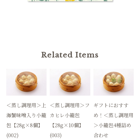
Related Items
＜蒸し調理用＞上
＜蒸し調理用＞フ
ギフトにおすす
海蟹味噌入り小籠
カヒレ小籠包
め！＜蒸し調理用
包【28g×8個】
【28g×10個】
＞小籠包4種詰め
(002)
(003)
合わせ