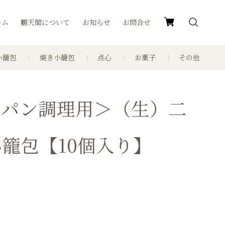
ーム
鵬天閣について
お知らせ
お問合せ
小籠包
焼き小籠包
点心
お菓子
その他
イパン調理用＞（生）二
籠包【10個入り】