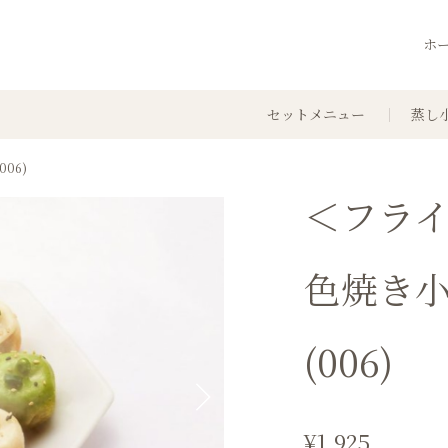
ホ
セットメニュー
蒸し
06)
＜フラ
色焼き小
(006)
¥1,925
Next