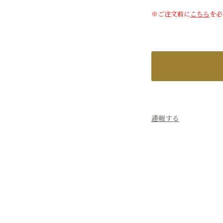
※ご注文前に
こちら
を必
通報する